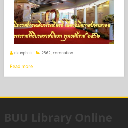
nkunphisit
2562
coronation
,
Read more
BUU Library Online