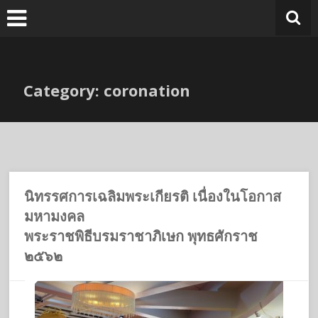
Skip
to
content
Category: coronation
นิทรรศการเฉลิมพระเกียรติ เนื่องในโอกาส
มหามงคล
พระราชพิธีบรมราชาภิเษก พุทธศักราช
๒๕๖๒