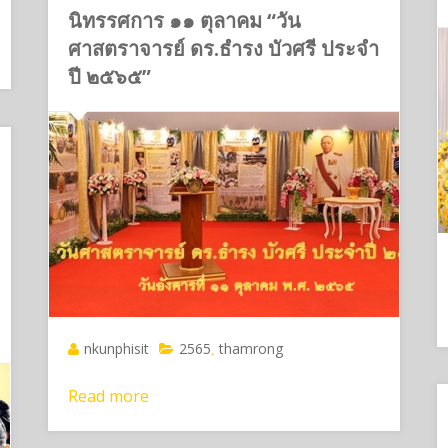
นิทรรศการ ๑๑ ตุลาคม “วัน
ศาสตราจารย์ ดร.ธำรง บัวศรี ประจำ
ปี ๒๕๖๕”
nkunphisit
2565
thamrong
,
Read more