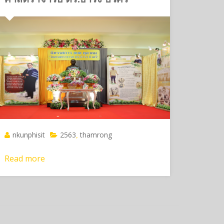
nkunphisit
2563
thamrong
,
Read more