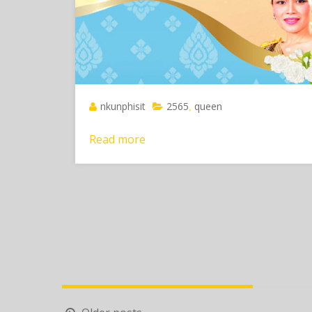
nkunphisit
2565
queen
,
Read more