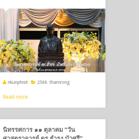
nkunphisit
2566
thamrong
,
Read more
นิทรรศการ ๑๑ ตุลาคม “วัน
ศาสตราจารย์ ดร.ธำรง บัวศรี”