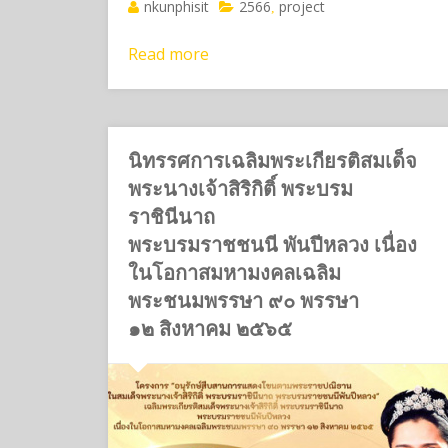
nkunphisit
2566
project
,
Read more
นิทรรศการเฉลิมพระเกียรติสมเด็จ
พระนางเจ้าสิริกิติ์ พระบรม
ราชินีนาถ
พระบรมราชชนนี พันปีหลวง เนื่อง
ในโอกาสมหามงคลเฉลิม
พระชนมพรรษา ๙๐ พรรษา
๑๒ สิงหาคม ๒๕๖๕