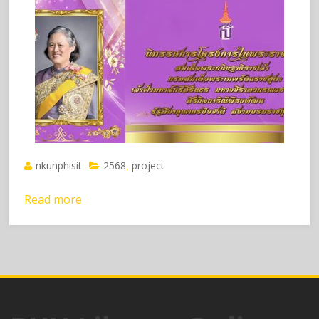
nkunphisit
2568
project
,
Read more