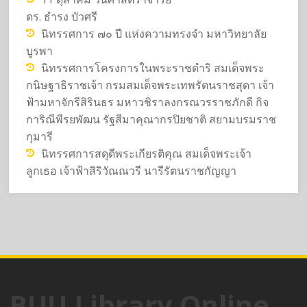
ดร. ธำรง บัวศรี
นิทรรศการ ๗๐ ปี แห่งความทรงจำ มหาวิทยาลัย
บูรพา
นิทรรศการโครงการในพระราชดำริ สมเด็จพระ
กนิษฐาธิราชเจ้า กรมสมเด็จพระเทพรัตนราชสุดา เจ้า
ฟ้ามหาจักรีสิรินธร มหาวชิราลงกรณวรราชภักดี กิจ
การิณีพีรยพัฒน รัฐสีมาคุณากรปิยชาติ สยามบรมราช
กุมารี
นิทรรศการสดุดีพระเกียรติคุณ สมเด็จพระเจ้า
ลูกเธอ เจ้าฟ้าสิริวัณณวรี นารีรัตนราชกัญญา
BUU Library Online