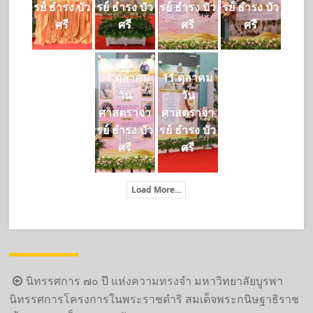
รย์ ธำรง บัว
รย์ ธำรง บัว
รย์ ธำรง บัว
รย์ ธำรง บัว
ศรี
ศรี
ศรี
ศรี
11 ตุลาคม
11 ตุลาคม
วัน
วัน
ศาสตราจา
ศาสตราจา
รย์ ธำรง บัว
รย์ ธำรง บัว
ศรี
ศรี
Load More...
Post
นิทรรศการ ๗๐ ปี แห่งความทรงจำ มหาวิทยาลัยบูรพา
navigation
นิทรรศการโครงการในพระราชดำริ สมเด็จพระกนิษฐาธิราช