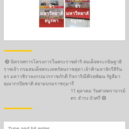
จำ
จำ
มหาวิทยาลั
มหาวิทยาลั
ยบูรพา
ยบูรพา
Post
นิทรรศการโครงการในพระราชดำริ สมเด็จพระกนิษฐาธิ
navigation
ราชเจ้า กรมสมเด็จพระเทพรัตนราชสุดา เจ้าฟ้ามหาจักรีสิริน
ธร มหาวชิราลงกรณวรราชภักดี กิจการิณีพีรยพัฒน รัฐสีมา
คุณากรปิยชาติ สยามบรมราชกุมารี
11 ตุลาคม วันศาสตราจารย์
ดร. ธำรง บัวศรี
Search