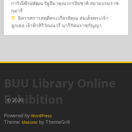
การิณีพีรยพัฒน รัฐสีมาคุณากรปิยชาติ สยามบรมราช
กุมารี
นิทรรศการสดุดีพระเกียรติคุณ สมเด็จพระเจ้า
ลูกเธอ เจ้าฟ้าสิริวัณณวรี นารีรัตนราชกัญญา
BUU Library Online
Exhibition
© 2026
Powered by
WordPress
Theme:
by ThemeGrill
Masonic