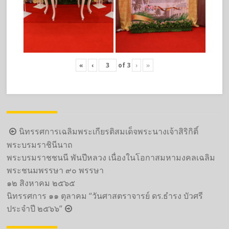
«
‹
of
3
›
»
Post
นิทรรศการเฉลิมพระเกียรติสมเด็จพระนางเจ้าสิริกิติ์
navigation
พระบรมราชินีนาถ
พระบรมราชชนนี พันปีหลวง เนื่องในโอกาสมหามงคลเฉลิม
พระชนมพรรษา ๙๐ พรรษา
๑๒ สิงหาคม ๒๕๖๕
นิทรรศการ ๑๑ ตุลาคม “วันศาสตราจารย์ ดร.ธำรง บัวศรี
ประจำปี ๒๕๖๖”