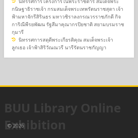
นิทรรศการโครงการในพระราชดำริ สมเด็จพระ
กนิษฐาธิราชเจ้า กรมสมเด็จพระเทพรัตนราชสุดา เจ้า
ฟ้ามหาจักรีสิรินธร มหาวชิราลงกรณวรราชภักดี กิจ
การิณีพีรยพัฒน รัฐสีมาคุณากรปิยชาติ สยามบรมราช
กุมารี
นิทรรศการสดุดีพระเกียรติคุณ สมเด็จพระเจ้า
ลูกเธอ เจ้าฟ้าสิริวัณณวรี นารีรัตนราชกัญญา
BUU Library Online
Exhibition
© 2026