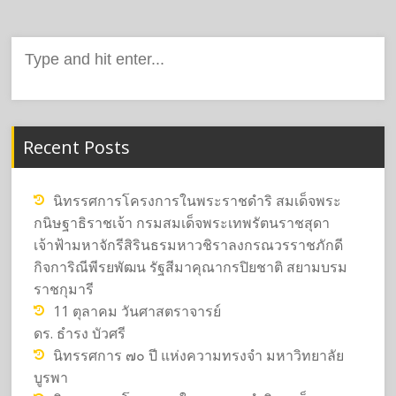
Search
for:
Recent Posts
นิทรรศการโครงการในพระราชดำริ สมเด็จพระ
กนิษฐาธิราชเจ้า กรมสมเด็จพระเทพรัตนราชสุดา
เจ้าฟ้ามหาจักรีสิรินธรมหาวชิราลงกรณวรราชภักดี
กิจการิณีพีรยพัฒน รัฐสีมาคุณากรปิยชาติ สยามบรม
ราชกุมารี
11 ตุลาคม วันศาสตราจารย์
ดร. ธำรง บัวศรี
นิทรรศการ ๗๐ ปี แห่งความทรงจำ มหาวิทยาลัย
บูรพา