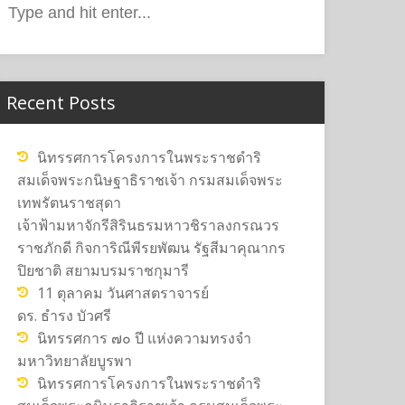
or:
Recent Posts
นิทรรศการโครงการในพระราชดำริ
สมเด็จพระกนิษฐาธิราชเจ้า กรมสมเด็จพระ
เทพรัตนราชสุดา
เจ้าฟ้ามหาจักรีสิรินธรมหาวชิราลงกรณวร
ราชภักดี กิจการิณีพีรยพัฒน รัฐสีมาคุณากร
ปิยชาติ สยามบรมราชกุมารี
11 ตุลาคม วันศาสตราจารย์
ดร. ธำรง บัวศรี
นิทรรศการ ๗๐ ปี แห่งความทรงจำ
มหาวิทยาลัยบูรพา
นิทรรศการโครงการในพระราชดำริ