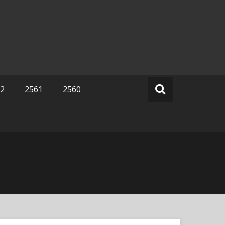
tion
2
2561
2560
Search