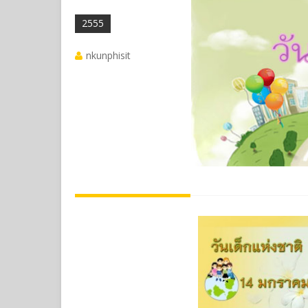
2555
nkunphisit