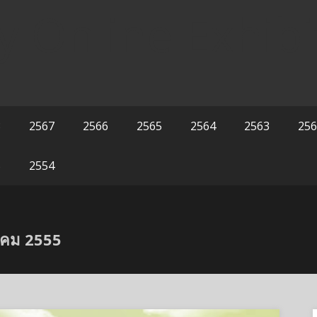
y Online Exhibi
8
2567
2566
2565
2564
2563
256
5
2554
าคม 2555