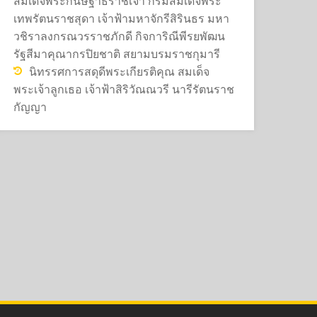
สมเด็จพระกนิษฐาธิราชเจ้า กรมสมเด็จพระ
เทพรัตนราชสุดา เจ้าฟ้ามหาจักรีสิรินธร มหา
วชิราลงกรณวรราชภักดี กิจการิณีพีรยพัฒน
รัฐสีมาคุณากรปิยชาติ สยามบรมราชกุมารี
นิทรรศการสดุดีพระเกียรติคุณ สมเด็จ
พระเจ้าลูกเธอ เจ้าฟ้าสิริวัณณวรี นารีรัตนราช
กัญญา