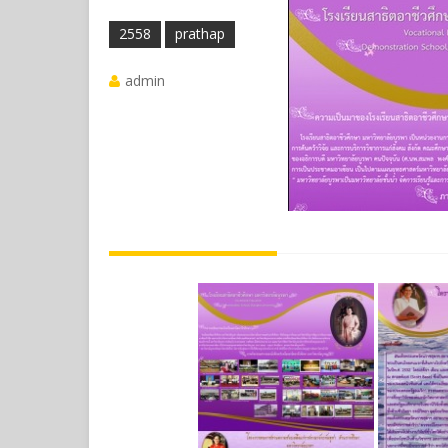
2558
prathap
admin