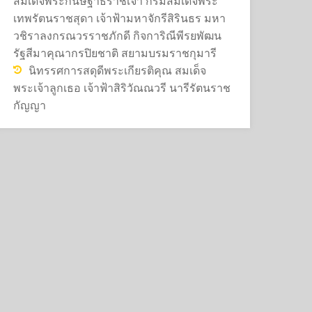
สมเด็จพระกนิษฐาธิราชเจ้า กรมสมเด็จพระ
เทพรัตนราชสุดา เจ้าฟ้ามหาจักรีสิรินธร มหา
วชิราลงกรณวรราชภักดี กิจการิณีพีรยพัฒน
รัฐสีมาคุณากรปิยชาติ สยามบรมราชกุมารี
นิทรรศการสดุดีพระเกียรติคุณ สมเด็จ
พระเจ้าลูกเธอ เจ้าฟ้าสิริวัณณวรี นารีรัตนราช
กัญญา