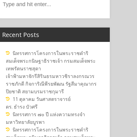
or:
Recent Posts
นิทรรศการโครงการในพระราชดำริ
สมเด็จพระกนิษฐาธิราชเจ้า กรมสมเด็จพระ
เทพรัตนราชสุดา
เจ้าฟ้ามหาจักรีสิรินธรมหาวชิราลงกรณวร
ราชภักดี กิจการิณีพีรยพัฒน รัฐสีมาคุณากร
ปิยชาติ สยามบรมราชกุมารี
11 ตุลาคม วันศาสตราจารย์
ดร. ธำรง บัวศรี
นิทรรศการ ๗๐ ปี แห่งความทรงจำ
มหาวิทยาลัยบูรพา
นิทรรศการโครงการในพระราชดำริ