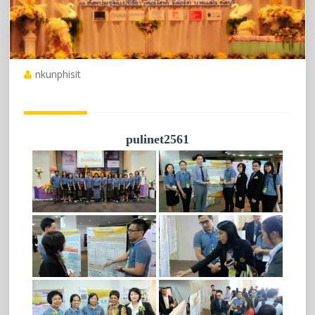
nkunphisit
pulinet2561