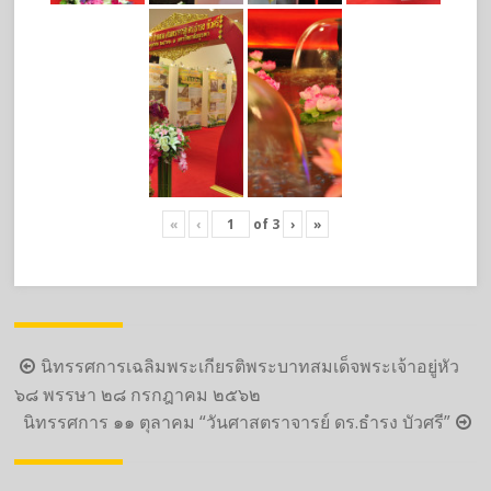
«
‹
of
3
›
»
Post
นิทรรศการเฉลิมพระเกียรติพระบาทสมเด็จพระเจ้าอยู่หัว
navigation
๖๘ พรรษา ๒๘ กรกฎาคม ๒๕๖๒
นิทรรศการ ๑๑ ตุลาคม “วันศาสตราจารย์ ดร.ธำรง บัวศรี”