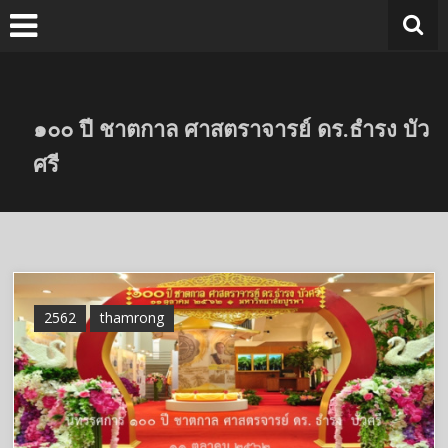
Skip
to
content
๑๐๐ ปี ชาตกาล ศาสตราจารย์ ดร.ธำรง บัว
ศรี
2562
thamrong