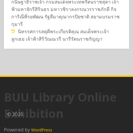
กนิษฐาธิราชเจ้า กรมสมเด็จพระเทพรัตนราชสุดา เจ้า
ฟ้ามหาจักรีสิรินธร มหาวชิราลงกรณวรราชภักดี กิจ
การิณีพีรยพัฒน รัฐสีมาคุณากรปิยชาติ สยามบรมราช
กุมารี
นิทรรศการสดุดีพระเกียรติคุณ สมเด็จพระเจ้า
ลูกเธอ เจ้าฟ้าสิริวัณณวรี นารีรัตนราชกัญญา
BUU Library Online
Exhibition
© 2026
Powered by
WordPress