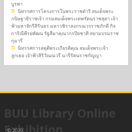
บูรพา
นิทรรศการโครงการในพระราชดำริ สมเด็จพระ
กนิษฐาธิราชเจ้า กรมสมเด็จพระเทพรัตนราชสุดา เจ้า
ฟ้ามหาจักรีสิรินธร มหาวชิราลงกรณวรราชภักดี กิจ
การิณีพีรยพัฒน รัฐสีมาคุณากรปิยชาติ สยามบรมราช
กุมารี
นิทรรศการสดุดีพระเกียรติคุณ สมเด็จพระเจ้า
ลูกเธอ เจ้าฟ้าสิริวัณณวรี นารีรัตนราชกัญญา
BUU Library Online
Exhibition
© 2026