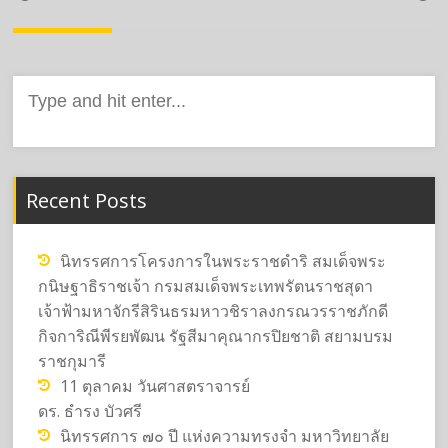
navigation
Search
for:
Recent Posts
นิทรรศการโครงการในพระราชดำริ สมเด็จพระ
กนิษฐาธิราชเจ้า กรมสมเด็จพระเทพรัตนราชสุดา
เจ้าฟ้ามหาจักรีสิรินธรมหาวชิราลงกรณวรราชภักดี
กิจการิณีพีรยพัฒน รัฐสีมาคุณากรปิยชาติ สยามบรม
ราชกุมารี
11 ตุลาคม วันศาสตราจารย์
ดร. ธำรง บัวศรี
นิทรรศการ ๗๐ ปี แห่งความทรงจำ มหาวิทยาลัย