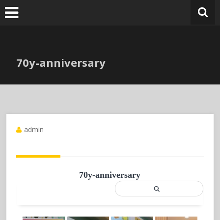
Skip
to
content
70y-anniversary
admin
70y-anniversary