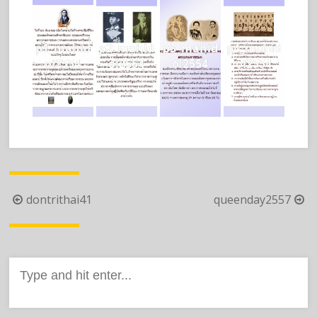
p1_mahid
p2_mahid
p3_mahid
p4_mahid
ol2554
ol2554
ol2554
ol2554
Post
dontrithai41
queenday2557
navigation
Search
for: