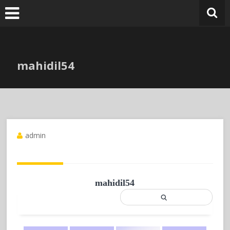
Skip
to
content
mahidil54
admin
mahidil54