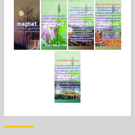
magha1
magha2
magha3
magha4
magha5