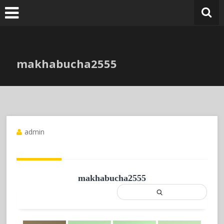
Skip
to
content
makhabucha2555
admin
makhabucha2555