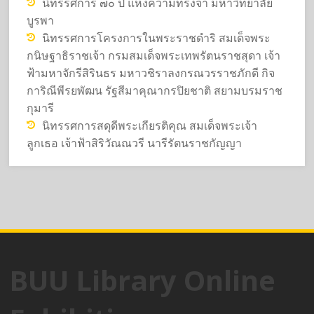
นิทรรศการ ๗๐ ปี แห่งความทรงจำ มหาวิทยาลัย
บูรพา
นิทรรศการโครงการในพระราชดำริ สมเด็จพระ
กนิษฐาธิราชเจ้า กรมสมเด็จพระเทพรัตนราชสุดา เจ้า
ฟ้ามหาจักรีสิรินธร มหาวชิราลงกรณวรราชภักดี กิจ
การิณีพีรยพัฒน รัฐสีมาคุณากรปิยชาติ สยามบรมราช
กุมารี
นิทรรศการสดุดีพระเกียรติคุณ สมเด็จพระเจ้า
ลูกเธอ เจ้าฟ้าสิริวัณณวรี นารีรัตนราชกัญญา
BUU Library Online