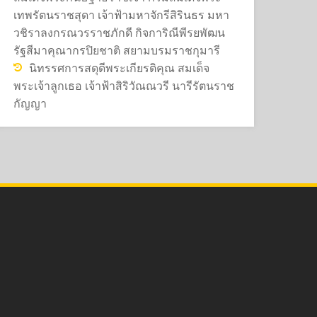
เทพรัตนราชสุดา เจ้าฟ้ามหาจักรีสิรินธร มหา
วชิราลงกรณวรราชภักดี กิจการิณีพีรยพัฒน
รัฐสีมาคุณากรปิยชาติ สยามบรมราชกุมารี
นิทรรศการสดุดีพระเกียรติคุณ สมเด็จ
พระเจ้าลูกเธอ เจ้าฟ้าสิริวัณณวรี นารีรัตนราช
กัญญา