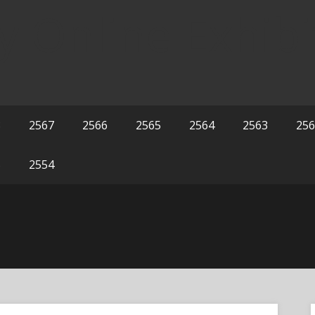
y Online Exhibi
8
2567
2566
2565
2564
2563
256
5
2554