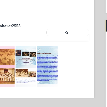
f
aharat2555