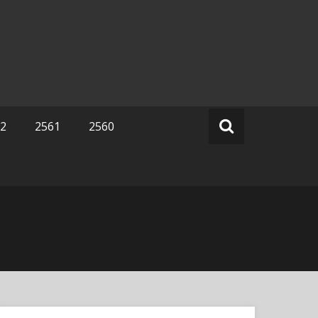
tion
2
2561
2560
Search