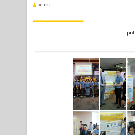
admin
pul