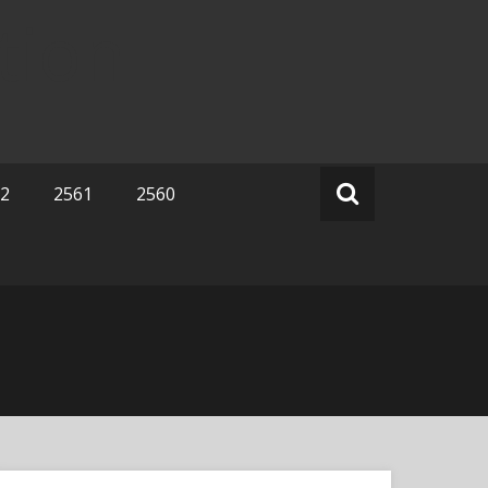
tion
2
2561
2560
Search