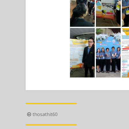
Post
thosathit60
navigation