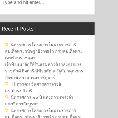
or:
Recent Posts
นิทรรศการโครงการในพระราชดำริ
สมเด็จพระกนิษฐาธิราชเจ้า กรมสมเด็จพระ
เทพรัตนราชสุดา
เจ้าฟ้ามหาจักรีสิรินธรมหาวชิราลงกรณวร
ราชภักดี กิจการิณีพีรยพัฒน รัฐสีมาคุณากร
ปิยชาติ สยามบรมราชกุมารี
11 ตุลาคม วันศาสตราจารย์
ดร. ธำรง บัวศรี
นิทรรศการ ๗๐ ปี แห่งความทรงจำ
มหาวิทยาลัยบูรพา
นิทรรศการโครงการในพระราชดำริ
สมเด็จพระกนิษฐาธิราชเจ้า กรมสมเด็จพระ