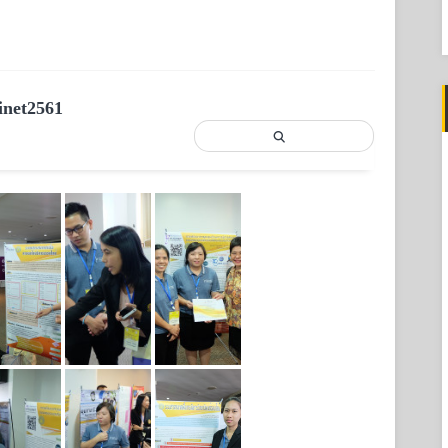
f
inet2561