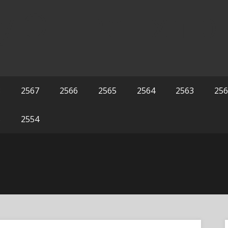
y Online Exhibi
8
2567
2566
2565
2564
2563
256
5
2554