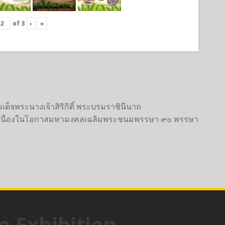
of
3
›
»
ด็จพระนางเจ้าสิริกิติ์ พระบรมราชินีนาถ
 เนื่องในโอกาสมหามงคลเฉลิมพระชนมพรรษา ๙๐ พรรษา
e Exhibition