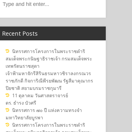
or:
Recent Posts
นิทรรศการโครงการในพระราชดำริ
สมเด็จพระกนิษฐาธิราชเจ้า กรมสมเด็จพระ
เทพรัตนราชสุดา
เจ้าฟ้ามหาจักรีสิรินธรมหาวชิราลงกรณวร
ราชภักดี กิจการิณีพีรยพัฒน รัฐสีมาคุณากร
ปิยชาติ สยามบรมราชกุมารี
11 ตุลาคม วันศาสตราจารย์
ดร. ธำรง บัวศรี
นิทรรศการ ๗๐ ปี แห่งความทรงจำ
มหาวิทยาลัยบูรพา
นิทรรศการโครงการในพระราชดำริ