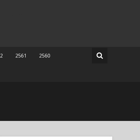
tion
2
2561
2560
Search