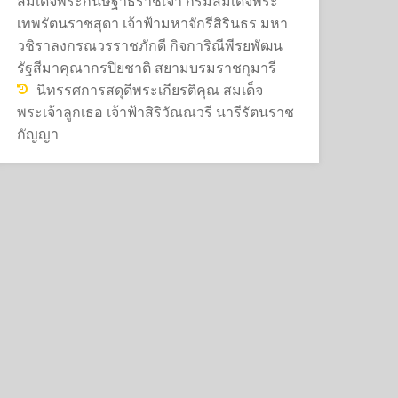
สมเด็จพระกนิษฐาธิราชเจ้า กรมสมเด็จพระ
เทพรัตนราชสุดา เจ้าฟ้ามหาจักรีสิรินธร มหา
วชิราลงกรณวรราชภักดี กิจการิณีพีรยพัฒน
รัฐสีมาคุณากรปิยชาติ สยามบรมราชกุมารี
นิทรรศการสดุดีพระเกียรติคุณ สมเด็จ
พระเจ้าลูกเธอ เจ้าฟ้าสิริวัณณวรี นารีรัตนราช
กัญญา