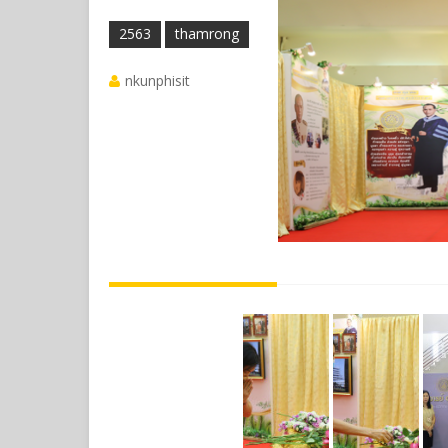
2563
thamrong
nkunphisit