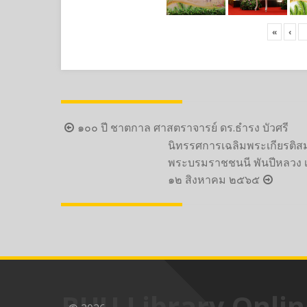
«
‹
Post
๑๐๐ ปี ชาตกาล ศาสตราจารย์ ดร.ธำรง บัวศรี
navigation
นิทรรศการเฉลิมพระเกียรติสมเ
พระบรมราชชนนี พันปีหลวง
๑๒ สิงหาคม ๒๕๖๕
BUU Library Onlin