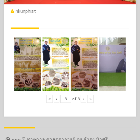
nkunphisit
«
‹
of
3
›
»
Post
๑๐๐ ปี ชาตกาล ศาสตราจารย์ ดร.ธำรง บัวศรี