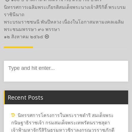
navigation
นิทรรศการเฉลิมพระเกียรติสมเด็จพระนางเจ้าสิริกิติ์ พระบรม
ราชินีนาถ
พระบรมราชชนนี พันปีหลวง เนื่องในโอกาสมหามงคลเฉลิม
พระชนมพรรษา ๙๐ พรรษา
๑๒ สิงหาคม ๒๕๖๕
Search
for:
Recent Posts
นิทรรศการโครงการในพระราชดำริ สมเด็จพระ
กนิษฐาธิราชเจ้า กรมสมเด็จพระเทพรัตนราชสุดา
เจ้าฟ้ามหาจักรีสิรินธรมหาวชิราลงกรณวรราชภักดี