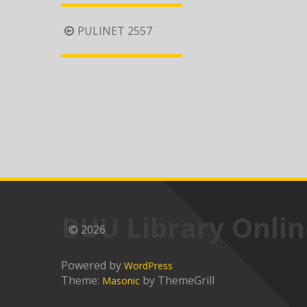
Post
PULINET 2557
navigation
BUU Library Onlin
© 2026
Powered by
WordPress
Theme:
by ThemeGrill
Masonic