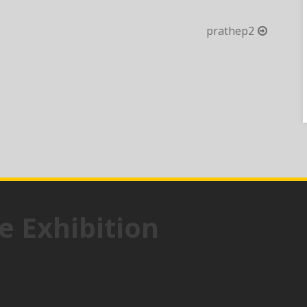
prathep2
e Exhibition