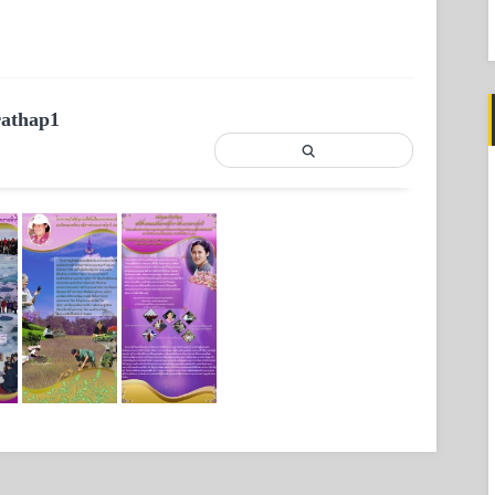
f
rathap1