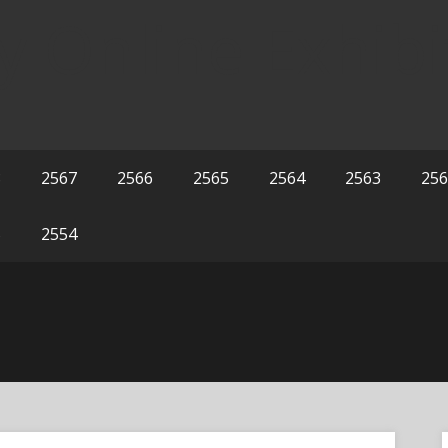
y Online Exhibi
8
2567
2566
2565
2564
2563
256
5
2554