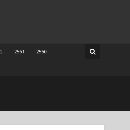
tion
2
2561
2560
Search