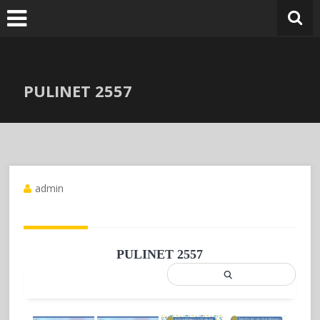
Skip
to
content
PULINET 2557
admin
PULINET 2557