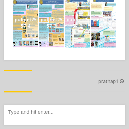
pulinet25
pulinet25
pulinet25
pulinet25
57_4
57_3
57_2
57_1
Post
prathap1
navigation
Search
for: